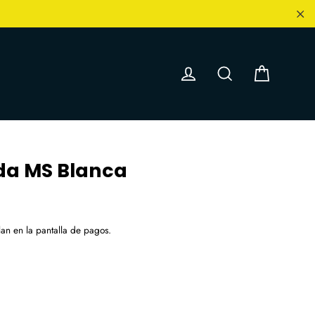
"C
Carrit
Ingresar
Buscar
da MS Blanca
an en la pantalla de pagos.