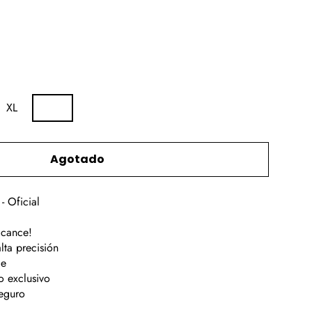
XL
2XL
Agotado
- Oficial
lcance!
lta precisión
le
o exclusivo
seguro