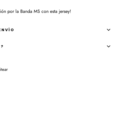
sión por la Banda MS con esta jersey!
ENVÍO
A?
r
Tuitear
itear
en
k
Twitter